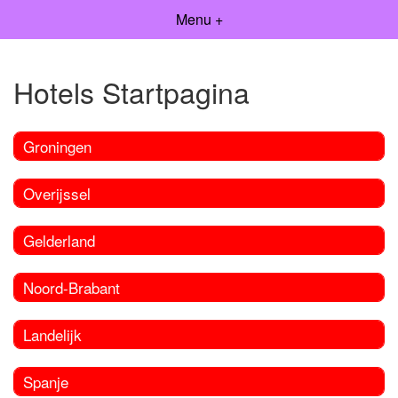
Menu +
Hotels Startpagina
Groningen
Overijssel
Gelderland
Noord-Brabant
Landelijk
Spanje